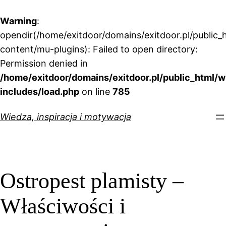
Warning
:
opendir(/home/exitdoor/domains/exitdoor.pl/public_
content/mu-plugins): Failed to open directory:
Permission denied in
/home/exitdoor/domains/exitdoor.pl/public_html/w
includes/load.php
on line
785
Przejdź
Wiedza, inspiracja i motywacja
do
treści
Ostropest plamisty –
Właściwości i