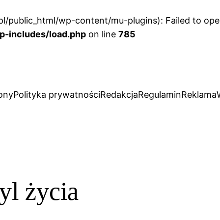
l/public_html/wp-content/mu-plugins): Failed to open
p-includes/load.php
on line
785
ony
Polityka prywatności
Redakcja
Regulamin
Reklama
yl życia