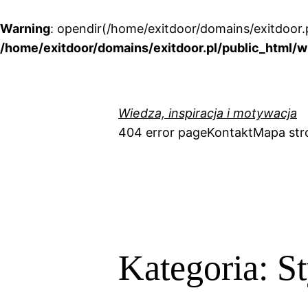
Warning
: opendir(/home/exitdoor/domains/exitdoor.p
/home/exitdoor/domains/exitdoor.pl/public_html/w
Przejdź
do
treści
Wiedza, inspiracja i motywacja
404 error page
Kontakt
Mapa str
Kategoria:
St