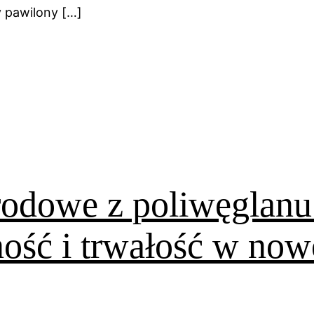
 pawilony […]
rodowe z poliwęglanu
ność i trwałość w no