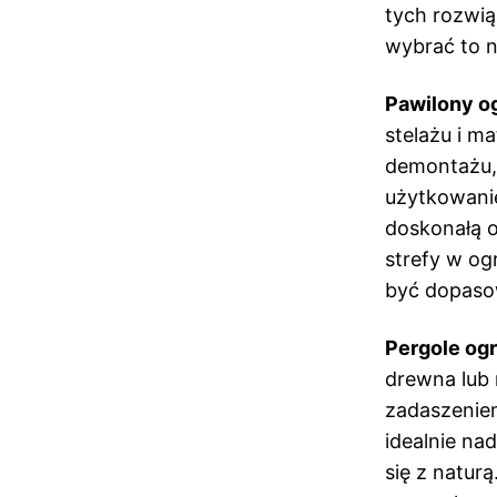
tych rozwią
wybrać to n
Pawilony 
stelażu i m
demontażu, 
użytkowanie
doskonałą o
strefy w og
być dopaso
Pergole og
drewna lub 
zadaszenie
idealnie na
się z natur