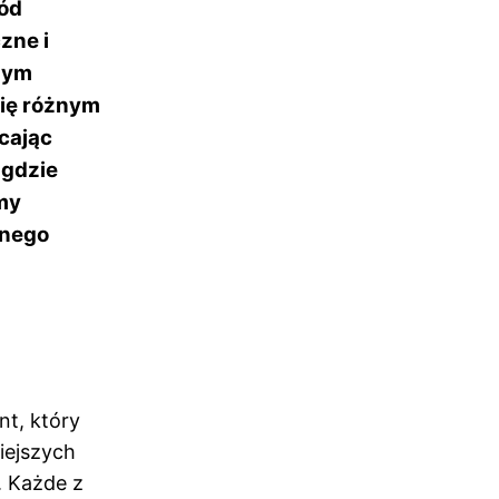
ród
zne i
eżym
się różnym
cając
 gdzie
amy
lnego
t, który
iejszych
. Każde z