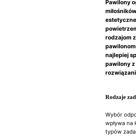
Pawilony o
miłośników
estetyczne
powietrzem
rodzajom 
pawilonom 
najlepiej 
pawilony z
rozwiązani
Rodzaje za
Wybór odpo
wpływa na k
typów zadas