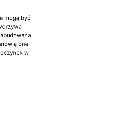
óre mogą być
tworzywa
h zabudowana
anowią one
dpoczynek w