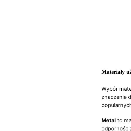
Materiały 
Wybór mate
znaczenie dl
popularnych
Metal
to mat
odporności