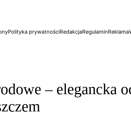
ony
Polityka prywatności
Redakcja
Regulamin
Reklama
odowe – elegancka o
szczem