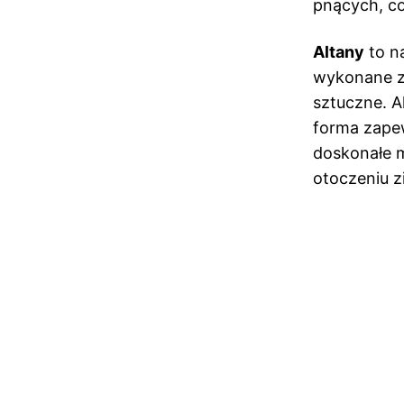
pnących, c
Altany
to n
wykonane z 
sztuczne. A
forma zape
doskonałe m
otoczeniu zi