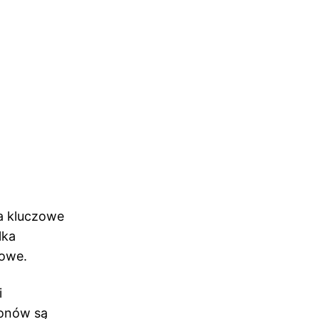
a kluczowe
lka
dowe.
i
lonów są