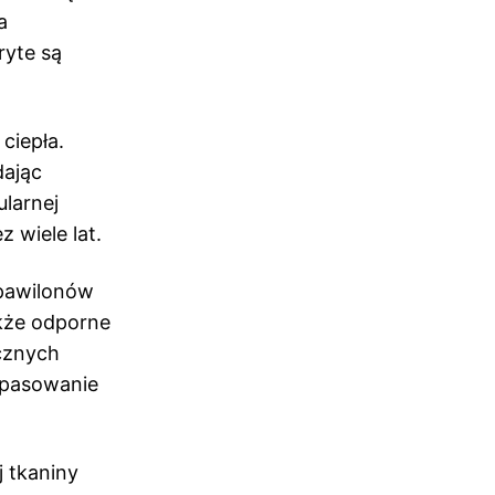
a
ryte są
ciepła.
dając
ularnej
 wiele lat.
 pawilonów
akże odporne
cznych
opasowanie
 tkaniny