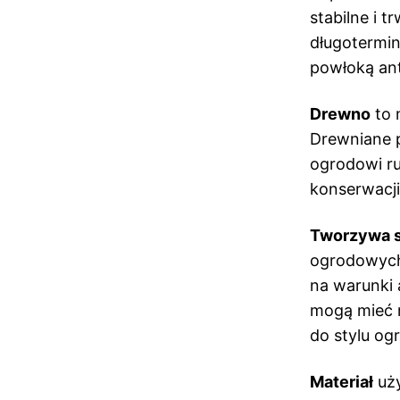
stabilne i 
długotermin
powłoką ant
Drewno
to 
Drewniane p
ogrodowi ru
konserwacji
Tworzywa 
ogrodowych.
na warunki
mogą mieć r
do stylu og
Materiał
uży