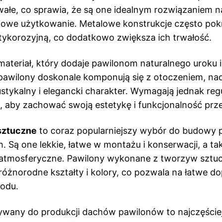
trwałe, co sprawia, że są one idealnym rozwiązaniem n
owe użytkowanie. Metalowe konstrukcje często pok
ykorozyjną, co dodatkowo zwiększa ich trwałość.
materiał, który dodaje pawilonom naturalnego uroku i 
awilony doskonale komponują się z otoczeniem, na
stykalny i elegancki charakter. Wymagają jednak reg
, aby zachować swoją estetykę i funkcjonalność przez
sztuczne
to coraz popularniejszy wybór do budowy
 Są one lekkie, łatwe w montażu i konserwacji, a t
 atmosferyczne. Pawilony wykonane z tworzyw sztu
óżnorodne kształty i kolory, co pozwala na łatwe d
rodu.
wany do produkcji dachów pawilonów to najczęściej