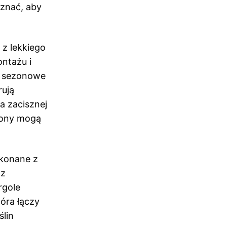
oznać, aby
 z lekkiego
ontażu i
y sezonowe
rują
a zacisznej
lony mogą
ykonane z
 z
rgole
óra łączy
ślin