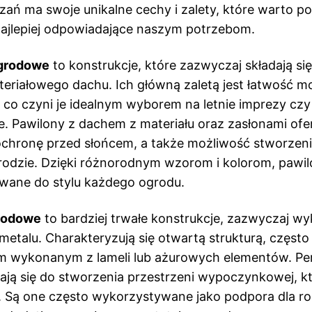
zań ma swoje unikalne cechy i zalety, które warto p
ajlepiej odpowiadające naszym potrzebom.
ogrodowe
to konstrukcje, które zazwyczaj składają się
ateriałowego dachu. Ich główną zaletą jest łatwość m
co czyni je idealnym wyborem na letnie imprezy cz
. Pawilony z dachem z materiału oraz zasłonami ofe
chronę przed słońcem, a także możliwość stworzeni
rodzie. Dzięki różnorodnym wzorom i kolorom, pawi
wane do stylu każdego ogrodu.
rodowe
to bardziej trwałe konstrukcje, zazwyczaj w
metalu. Charakteryzują się otwartą strukturą, często
m wykonanym z lameli lub ażurowych elementów. Pe
dają się do stworzenia przestrzeni wypoczynkowej, kt
ą. Są one często wykorzystywane jako podpora dla ro