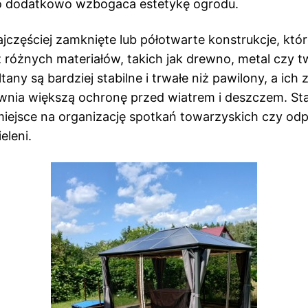
o dodatkowo wzbogaca estetykę ogrodu.
ajczęściej zamknięte lub półotwarte konstrukcje, kt
różnych materiałów, takich jak drewno, metal czy 
ltany są bardziej stabilne i trwałe niż pawilony, a ic
wnia większą ochronę przed wiatrem i deszczem. St
iejsce na organizację spotkań towarzyskich czy o
eleni.