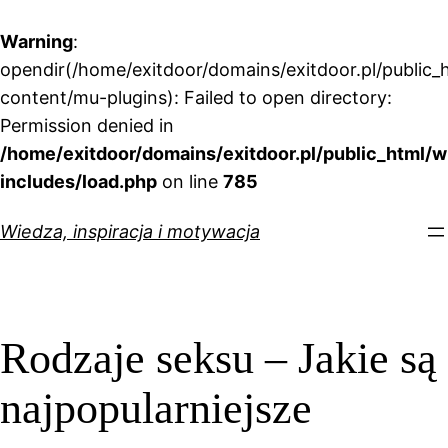
Warning
:
opendir(/home/exitdoor/domains/exitdoor.pl/public_
content/mu-plugins): Failed to open directory:
Permission denied in
/home/exitdoor/domains/exitdoor.pl/public_html/w
includes/load.php
on line
785
Przejdź
Wiedza, inspiracja i motywacja
do
treści
Rodzaje seksu – Jakie są
najpopularniejsze