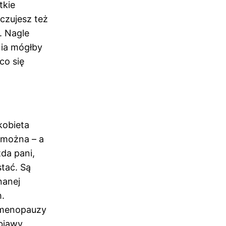
tkie
czujesz też
. Nagle
nia mógłby
co się
kobieta
, można – a
da pani,
tać. Są
nanej
.
e menopauzy
bjawy