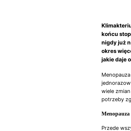
Klimakteri
końcu stop
nigdy już 
okres więc
jakie daje 
Menopauza p
jednorazowy
wiele zmian
potrzeby zgł
Menopauza –
Przede wszy