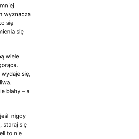
jmniej
en wyznacza
ko się
mienia się
bą wiele
gorąca.
 wydaje się,
liwa.
e błahy – a
eśli nigdy
 staraj się
li to nie