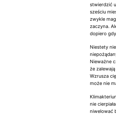
stwierdzić u
sześciu mie
zwykle magi
zaczyna. Ale
dopiero gdy
Niestety ni
niepożądany
Nieważne cz
że zalewają
Wzrusza cię
może nie m
Klimakteriu
nie cierpiał
niwelować bó