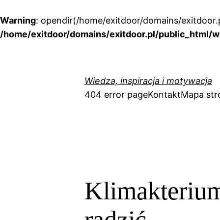
Warning
: opendir(/home/exitdoor/domains/exitdoor.p
/home/exitdoor/domains/exitdoor.pl/public_html/w
Przejdź
do
treści
Wiedza, inspiracja i motywacja
404 error page
Kontakt
Mapa str
Klimakterium
radzić