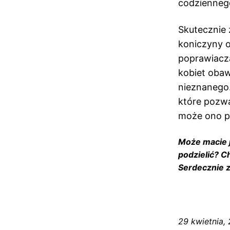
codziennego
Skutecznie 
koniczyny o
poprawiacza
kobiet obaw
nieznanego.
które pozwa
może ono p
Może macie j
podzielić? C
Serdecznie z
29 kwietnia,