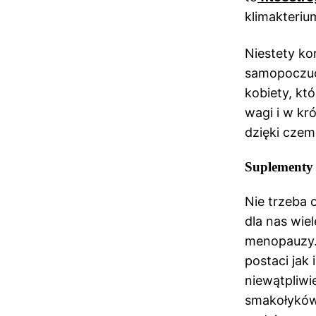
klimakteriu
Niestety ko
samopoczuci
kobiety, kt
wagi i w kr
dzięki czem
Suplementy
Nie trzeba 
dla nas wie
menopauzy. 
postaci jak
niewątpliwi
smakołyków