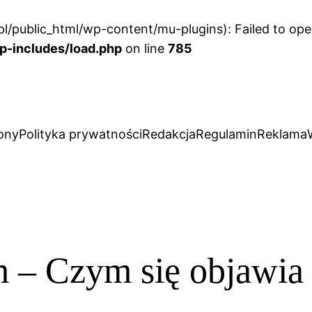
l/public_html/wp-content/mu-plugins): Failed to open
p-includes/load.php
on line
785
ony
Polityka prywatności
Redakcja
Regulamin
Reklama
 – Czym się objawia i