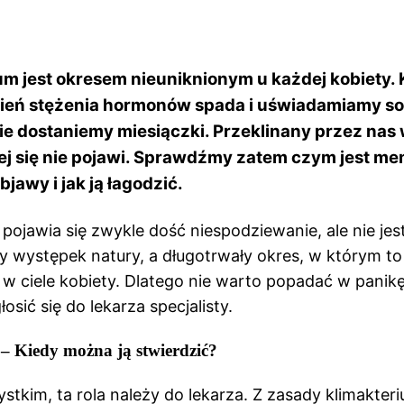
um jest okresem nieuniknionym u każdej kobiety.
ień stężenia hormonów spada i uświadamiamy so
nie dostaniemy miesiączki. Przeklinany przez nas
ej się nie pojawi. Sprawdźmy zatem czym jest m
objawy i jak ją łagodzić.
ojawia się zwykle dość niespodziewanie, ale nie jest
 występek natury, a długotrwały okres, w którym to
 w ciele kobiety. Dlatego nie warto popadać w panikę
osić się do lekarza specjalisty.
 Kiedy można ją stwierdzić?
stkim, ta rola należy do lekarza. Z zasady klimakte