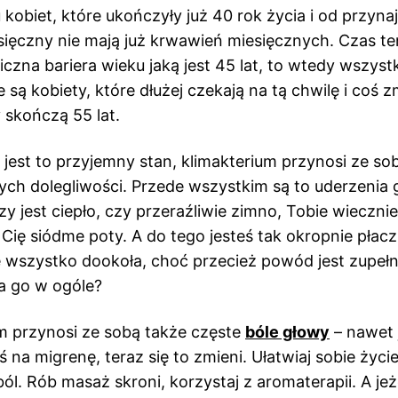
 kobiet, które ukończyły już 40 rok życia i od przyna
sięczny nie mają już krwawień miesięcznych. Czas t
czna bariera wieku jaką jest 45 lat, to wtedy wszyst
 są kobiety, które dłużej czekają na tą chwilę i coś z
 skończą 55 lat.
e jest to przyjemny stan, klimakterium przynosi ze so
ch dolegliwości. Przede wszystkim są to uderzenia 
y jest ciepło, czy przeraźliwie zimno, Tobie wiecznie
 Cię siódme poty. A do tego jesteś tak okropnie płacz
 wszystko dookoła, choć przecież powód jest zupełni
a go w ogóle?
m przynosi ze sobą także częste
bóle głowy
– nawet j
aś na migrenę, teraz się to zmieni. Ułatwiaj sobie życie,
l. Rób masaż skroni, korzystaj z aromaterapii. A jeże