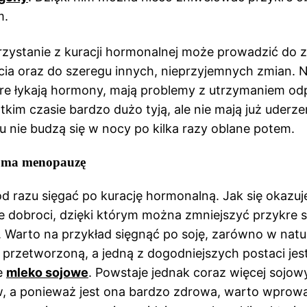
m.
rzystanie z kuracji hormonalnej może prowadzić do 
a oraz do szeregu innych, nieprzyjemnych zmian. N
óre łykają hormony, mają problemy z utrzymaniem od
ótkim czasie bardzo dużo tyją, ale nie mają już uderz
u nie budzą się w nocy po kilka razy oblane potem.
 ma menopauzę
od razu sięgać po kurację hormonalną. Jak się okazu
le dobroci, dzięki którym można zmniejszyć przykre s
Warto na przykład sięgnąć po soję, zarówno w natur
 i przetworzoną, a jedną z dogodniejszych postaci jes
e
mleko sojowe
. Powstaje jednak coraz więcej sojow
, a ponieważ jest ona bardzo zdrowa, warto wprowa