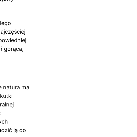
złego
ajczęściej
powiedniej
eń gorąca,
je natura ma
kutki
alnej
t
ych
dzić ją do