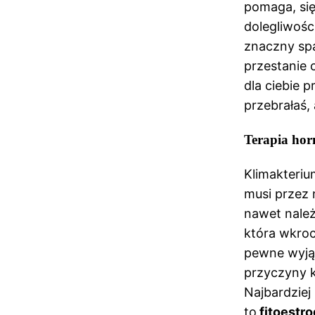
pomaga, się
dolegliwośc
znaczny s
przestanie 
dla ciebie p
przebrałaś,
Terapia ho
Klimakteriu
musi przez 
nawet należ
która wkroc
pewne wyjąt
przyczyny k
Najbardziej
to
fitoestr