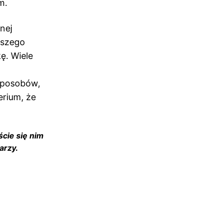
m.
nej
pszego
ę. Wiele
 sposobów,
erium, że
ście się nim
arzy.