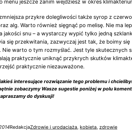
 menu jeszcze zanim wejdziesz w okres klimakteriu
zmniejsza przykre dolegliwości także syrop z czerwo
raz alg. Warto również sięgnąć po melisę. Nie ma le
 jakości snu – a wystarczy wypić tylko jedną szklank
ia się przekwitania, zazwyczaj jest tak, że boimy się
 Nie warto o tym rozmyślać. Jest tyle skutecznych
lają praktycznie uniknąć przykrych skutków klimakt
rzejść praktycznie niezauważone.
akieś interesujące rozwiązanie tego problemu i chcieliby
hętnie zobaczymy Wasze sugestie poniżej w polu koment
apraszamy do dyskusji!
 2014
Redakcja
Zdrowie i uroda
ciąża
, 
kobieta
, 
zdrowie