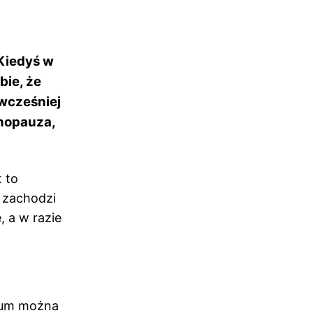
 Kiedyś w
bie, że
 wcześniej
enopauza,
 to
 zachodzi
, a w razie
rium można