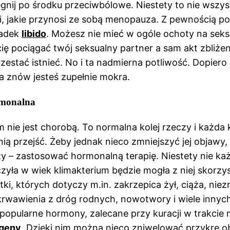
gnij po środku przeciwbólowe. Niestety to nie wszys
i, jakie przynosi ze sobą menopauza. Z pewnością po
padek
libido
. Możesz nie mieć w ogóle ochoty na seks
cię pociągać twój seksualny partner a sam akt zbliże
rzestać istnieć. No i ta nadmierna potliwość. Dopiero 
 a znów jesteś zupełnie mokra.
rmonalna
m nie jest chorobą. To normalna kolej rzeczy i każda 
nią przejść. Żeby jednak nieco zmniejszyć jej objawy
y – zastosować hormonalną terapię. Niestety nie każ
zyła w wiek klimakterium będzie mogła z niej skorzys
ki, których dotyczy m.in. zakrzepica żył, ciąża, niez
rwawienia z dróg rodnych, nowotwory i wiele innych
 popularne hormony, zalecane przy kuracji w trakci
ogeny
. Dzięki nim można nieco zniwelować przykre o