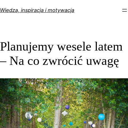
Przejdź
Wiedza, inspiracja i motywacja
do
treści
Planujemy wesele latem
– Na co zwrócić uwagę