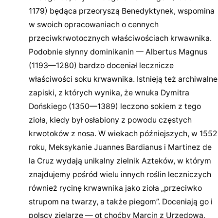
1179) będąca przeoryszą Benedyktynek, wspomina
w swoich opracowaniach o cennych
przeciwkrwotocznych właściwościach krwawnika.
Podobnie słynny dominikanin — Albertus Magnus
(1193—1280) bardzo doceniał lecznicze
właściwości soku krwawnika. Istnieją też archiwalne
zapiski, z których wynika, że wnuka Dymitra
Dońskiego (1350—1389) leczono sokiem z tego
zioła, kiedy był osłabiony z powodu częstych
krwotoków z nosa. W wiekach późniejszych, w 1552
roku, Meksykanie Juannes Bardianus i Martinez de
la Cruz wydają unikalny zielnik Azteków, w którym
znajdujemy pośród wielu innych roślin leczniczych
również rycinę krwawnika jako zioła „przeciwko
strupom na twarzy, a także piegom”. Doceniają go i
polscy zielarze — ot choćby Marcin z Urzędowa,