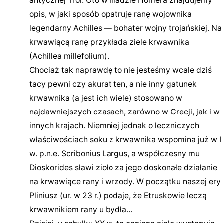
antycznej Troi. Oto w Iliadzie Homera znajdujemy
opis, w jaki sposób opatruje ranę wojownika
legendarny Achilles — bohater wojny trojańskiej. Na
krwawiącą ranę przykłada ziele krwawnika
(Achillea millefolium).
Chociaż tak naprawdę to nie jesteśmy wcale dziś
tacy pewni czy akurat ten, a nie inny gatunek
krwawnika (a jest ich wiele) stosowano w
najdawniejszych czasach, zarówno w Grecji, jak i w
innych krajach. Niemniej jednak o leczniczych
właściwościach soku z krwawnika wspomina już w I
w. p.n.e. Scribonius Largus, a współczesny mu
Dioskorides sławi zioło za jego doskonałe działanie
na krwawiące rany i wrzody. W początku naszej ery
Pliniusz (ur. w 23 r.) podaje, że Etruskowie leczą
krwawnikiem rany u bydła…