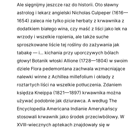
Ale sięgnijmy jeszcze raz do historii. Oto sławny
astrolog i lekarz angielski Nicholas Culpeper (1616—
1654) zaleca nie tylko picie herbaty z krwawnika z
dodatkiem białego wina, czy maść z liści jako lek na
wrzody i wszelkie ropienia, ale także suche
sproszkowane liście tej rośliny do zażywania jak
tabakę — i… kichania przy uporczywych bólach
głowy! Botanik włoski Allione (1728—1804) w swoim
dziele Flora pedemontana zachwala wzmacniające
nalewki winne z Achillea millefolium i okłady z
roztartych liści na wszelkie potłuczenia. Zdaniem
księdza Kneippa (1821—1897) krwawnika można
używać podobnie jak dziurawca. A według The
Encyclopedia Americana Indianie Amerykańscy
stosowali krwawnik jako środek przeciwbólowy. W
XVIII-wiecznych aptekach znajdowały się w