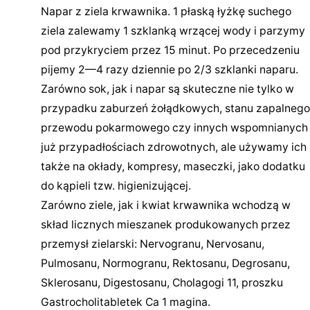
Napar z ziela krwawnika. 1 płaską łyżkę suchego
ziela zalewamy 1 szklanką wrzącej wody i parzymy
pod przykryciem przez 15 minut. Po przecedzeniu
pijemy 2—4 razy dziennie po 2/3 szklanki naparu.
Zarówno sok, jak i napar są skuteczne nie tylko w
przypadku zaburzeń żołądkowych, stanu zapalnego
przewodu pokarmowego czy innych wspomnianych
już przypadłościach zdrowotnych, ale używamy ich
także na okłady, kompresy, maseczki, jako dodatku
do kąpieli tzw. higienizującej.
Zarówno ziele, jak i kwiat krwawnika wchodzą w
skład licznych mieszanek produkowanych przez
przemysł zielarski: Nervogranu, Nervosanu,
Pulmosanu, Normogranu, Rektosanu, Degrosanu,
Sklerosanu, Digestosanu, Cholagogi 11, proszku
Gastrocholitabletek Ca 1 magina.