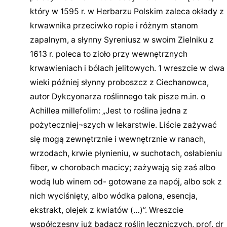
który w 1595 r. w Herbarzu Polskim zaleca okłady z
krwawnika przeciwko ropie i różnym stanom
zapalnym, a słynny Syreniusz w swoim Zielniku z
1613 r. poleca to zioło przy wewnętrznych
krwawieniach i bólach jelitowych. 1 wreszcie w dwa
wieki później słynny proboszcz z Ciechanowca,
autor Dykcyonarza roślinnego tak pisze m.in. o
Achillea millefolim: „Jest to roślina jedna z
pożyteczniej¬szych w lekarstwie. Liście zażywać
się mogą zewnętrznie i wewnętrznie w ranach,
wrzodach, krwie płynieniu, w suchotach, osłabieniu
fiber, w chorobach macicy; zażywają się zaś albo
wodą lub winem od- gotowane za napój, albo sok z
nich wyciśnięty, albo wódka palona, esencja,
ekstrakt, olejek z kwiatów (…)”. Wreszcie
współczesny już badacz roślin leczniczych, prof. dr