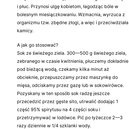
i płuc. Przynosi ulgę kobietom, łagodząc bóle w
bolesnym miesiączkowaniu. Wzmacnia, wyrzuca z
organizmu tzw. zbędne złogi, a więc i przeciwdziała
kamicy.
A jak go stosować?
Sok ze świeżego ziela. 300—500 g świeżego ziela,
zebranego w czasie kwitnienia, płuczemy dokładnie
pod bieżącą wodą, czekamy kilka minut aż
obcieknie, przepuszczamy przez maszynkę do
mięsa, odciskamy przez gazę lub w sokowirówce.
Pozyskany w ten sposób sok radzę jeszcze
przecedzić przez gęste sito, utrwalić dodając 1
część 95% spirytusu na 4 części soku i
przetrzymywać w lodówce. Pić po łyżeczce 2—3
razy dziennie w 1/4 szklanki wody.