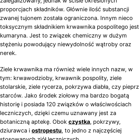
zalegalizowany, jednak w ściśle określonych
proporcjach składników. Głównie ilość substancji
zwanej tujonem została ograniczona. Innym nieco
toksycznym składnikiem krwawnika pospolitego jest
kumaryna. Jest to związek chemiczny w dużym
stężeniu powodujący niewydolność wątroby oraz
nerek.
Ziele krwawnika ma również wiele innych nazw, w
tym: krwawodzioby, krwawnik pospolity, ziele
stolarskie, ziele rycerza, pokrzywa diabła, czy pieprz
starców. Jako środek ziołowy ma bardzo bogatą
historię i posiada 120 związków o właściwościach
leczniczych, dzięki czemu uznawany jest za
botaniczną aptekę. Obok
czystka
, pokrzywy,
dziurawca i
ostropestu
, to jedno z najczęściej
stosowanych ziół leczniczych.