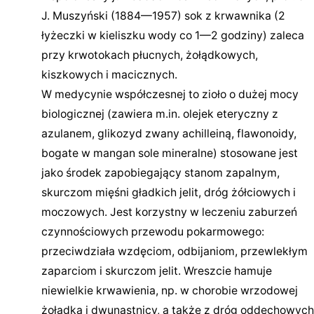
J. Muszyński (1884—1957) sok z krwawnika (2
łyżeczki w kieliszku wody co 1—2 godziny) zaleca
przy krwotokach płucnych, żołądkowych,
kiszkowych i macicznych.
W medycynie współczesnej to zioło o dużej mocy
biologicznej (zawiera m.in. olejek eteryczny z
azulanem, glikozyd zwany achilleiną, flawonoidy,
bogate w mangan sole mineralne) stosowane jest
jako środek zapobiegający stanom zapalnym,
skurczom mięśni gładkich jelit, dróg żółciowych i
moczowych. Jest korzystny w leczeniu zaburzeń
czynnościowych przewodu pokarmowego:
przeciwdziała wzdęciom, odbijaniom, przewlekłym
zaparciom i skurczom jelit. Wreszcie hamuje
niewielkie krwawienia, np. w chorobie wrzodowej
żołądka i dwunastnicy, a także z dróg oddechowych