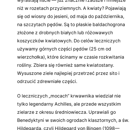
wyrastają liście — już znacznie rzadsze i mniejsze
niż w rozetach przyziemnych. A kwiaty? Pojawiają
się od wiosny do jesieni, od maja do października,
na szczytach pędów. Są to płaskie baldachogrona
złożone z drobnych białych lub różowawych
koszyczków kwiatowych. Do celów leczniczych
używamy górnych części pędów (25 cm od
wierzchołka), które ścinamy w czasie rozkwitania
rośliny. Zbiera się również same kwiatostany.
Wysuszone ziele najlepiej przetrzeć przez sito i
odrzucić zdrewniałe części.
O leczniczych „mocach” krwawnika wiedział nie
tylko legendarny Achilles, ale przede wszystkim
zielarze z okresu średniowiecza. Uprawiali go
Benedyktyni w swoich ogrodach klasztornych, a św.
Hildegarda, czyli Hildegard von Bingen (1098—