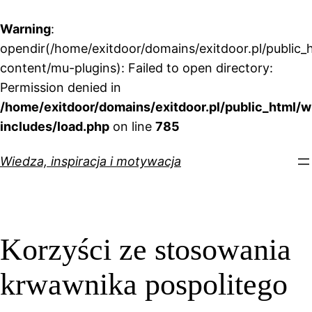
Warning
:
opendir(/home/exitdoor/domains/exitdoor.pl/public_
content/mu-plugins): Failed to open directory:
Permission denied in
/home/exitdoor/domains/exitdoor.pl/public_html/w
includes/load.php
on line
785
Przejdź
Wiedza, inspiracja i motywacja
do
treści
Korzyści ze stosowania
krwawnika pospolitego