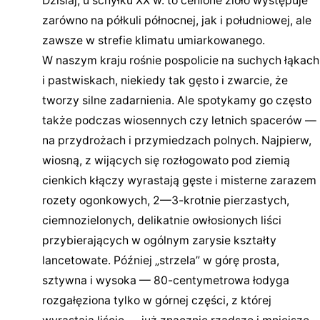
Dzisiaj, u schyłku XX w. to cenione zioło występuje
zarówno na półkuli północnej, jak i południowej, ale
zawsze w strefie klimatu umiarkowanego.
W naszym kraju rośnie pospolicie na suchych łąkach
i pastwiskach, niekiedy tak gęsto i zwarcie, że
tworzy silne zadarnienia. Ale spotykamy go często
także podczas wiosennych czy letnich spacerów —
na przydrożach i przymiedzach polnych. Najpierw,
wiosną, z wijących się rozłogowato pod ziemią
cienkich kłączy wyrastają gęste i misterne zarazem
rozety ogonkowych, 2—3-krotnie pierzastych,
ciemnozielonych, delikatnie owłosionych liści
przybierających w ogólnym zarysie kształty
lancetowate. Później „strzela” w górę prosta,
sztywna i wysoka — 80-centymetrowa łodyga
rozgałęziona tylko w górnej części, z której