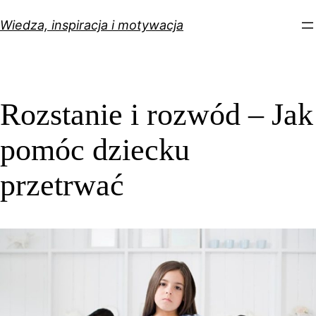
Przejdź
Wiedza, inspiracja i motywacja
do
treści
Rozstanie i rozwód – Jak
pomóc dziecku
przetrwać