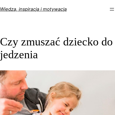
Przejdź
Wiedza, inspiracja i motywacja
do
treści
Czy zmuszać dziecko do
jedzenia