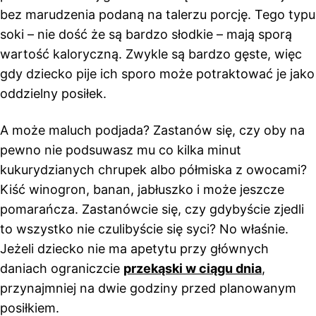
bez marudzenia podaną na talerzu porcję. Tego typu
soki – nie dość że są bardzo słodkie – mają sporą
wartość kaloryczną. Zwykle są bardzo gęste, więc
gdy dziecko pije ich sporo może potraktować je jako
oddzielny posiłek.
A może maluch podjada? Zastanów się, czy oby na
pewno nie podsuwasz mu co kilka minut
kukurydzianych chrupek albo półmiska z owocami?
Kiść winogron, banan, jabłuszko i może jeszcze
pomarańcza. Zastanówcie się, czy gdybyście zjedli
to wszystko nie czulibyście się syci? No właśnie.
Jeżeli dziecko nie ma apetytu przy głównych
daniach ograniczcie
przekąski w ciągu dnia
,
przynajmniej na dwie godziny przed planowanym
posiłkiem.