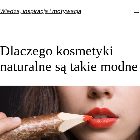
Przejdź
Wiedza, inspiracja i motywacja
do
treści
Dlaczego kosmetyki
naturalne są takie modne