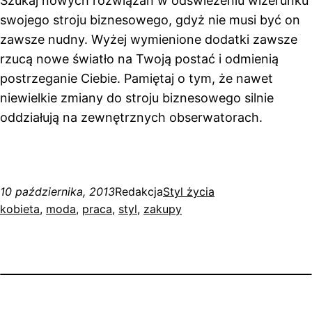
Szukaj nowych rozwiązań w odświeżeniu wizerunku
swojego stroju biznesowego, gdyż nie musi być on
zawsze nudny. Wyżej wymienione dodatki zawsze
rzucą nowe światło na Twoją postać i odmienią
postrzeganie Ciebie. Pamiętaj o tym, że nawet
niewielkie zmiany do stroju biznesowego silnie
oddziałują na zewnętrznych obserwatorach.
10 października, 2013
Redakcja
Styl życia
kobieta
, 
moda
, 
praca
, 
styl
, 
zakupy