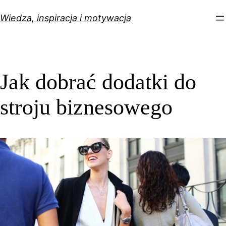
Przejdź
Wiedza, inspiracja i motywacja
do
treści
Jak dobrać dodatki do
stroju biznesowego