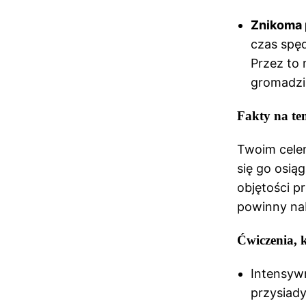
Znikoma 
czas spęd
Przez to 
gromadzi 
Fakty na tem
Twoim celem
się go osią
objętości p
powinny nab
Ćwiczenia, k
Intensywn
przysiady