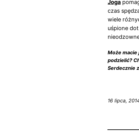
Joga
pomaga
czas spędza
wiele różny
uśpione dot
nieodzowne,
Może macie j
podzielić? C
Serdecznie z
16 lipca, 201