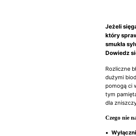
Jeżeli sięg
który spra
smukła sylw
Dowiedz się
Rozliczne b
dużymi bio
pomogą ci w
tym pamięt
dla zniszcz
Czego nie na
Wyłączni