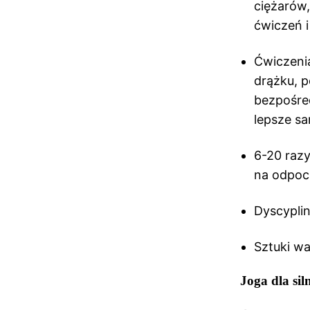
ciężarów,
ćwiczeń i
Ćwiczenia
drążku, p
bezpośred
lepsze s
6-20 raz
na odpoc
Dyscyplin
Sztuki wal
Joga dla si