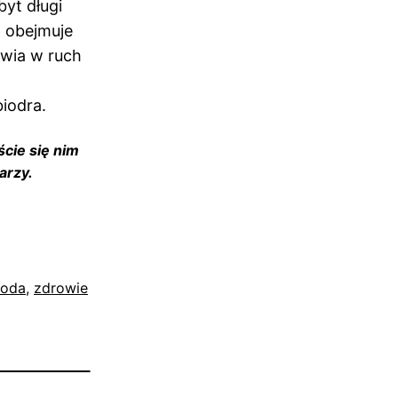
yt długi
a obejmuje
awia w ruch
iodra.
ście się nim
arzy.
roda
, 
zdrowie