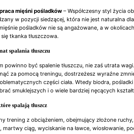
praca mięśni pośladków
– Współczesny styl życia ob
zany w pozycji siedzącej, która nie jest naturalna dl
mięśnie pośladków nie są angażowane, a w okolicach
się tkanka tłuszczowa.
at spalania tłuszczu
 powinno być spalenie tłuszczu, nie zaś utrata wagi. 
gnąć za pomocą treningu, dostrzeżesz wyraźne zmnie
roblematycznych części ciała. Wtedy biodra, pośladki 
rać smuklejszych i o wiele bardziej nęcących kształ
tóre spalają tłuszcz
y trening z obciążeniem, obejmujący złożone ruchy, 
, martwy ciąg, wyciskanie na ławce, wiosłowanie, p