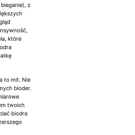
bieganie), z
większych
gląd
tensywność,
ła, które
iodra
latkę
 to mit. Nie
mych bioder.
dmiarowe
łem twoich
plać biodra
szerszego