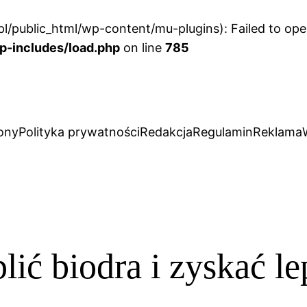
l/public_html/wp-content/mu-plugins): Failed to open
p-includes/load.php
on line
785
ony
Polityka prywatności
Redakcja
Regulamin
Reklama
ić biodra i zyskać le