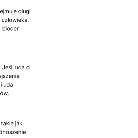
ejmuje długi
a człowieka.
 bioder
Jeśli uda ci
jszenie
i uda
tów.
takie jak
odnoszenie