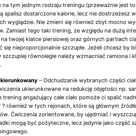
 na tym jednym rodzaju treningu (przeważnie jest to 
 spalisz dostarczone kalorie, lecz nie dostrzeżesz 
ch wyglądzie. Nie zmieni się również zbyt mocno wy
. Zamiast tego taki trening, ze względu na dużą in
ę na twojej klatce piersiowej oraz górnych partiach cia
 się nieproporcjonalnie szczupłe. Jeżeli chcesz by b
 szczuplej równolegle należy wzmacniać ramiona i k
.
ukierunkowany
– Odchudzanie wybranych części ciała
ćwiczenia ukierunkowane na redukcję objętości np. sa
 trening angażujący całe ciało pomoże ci spalić na
 ? również w tych rejonach, które są głównym źród
w. Ćwiczenia zorientowane, by ujędrniać i wyszczu
adki mogą być pożyteczne, lecz jedynie jako część 
eningowego.