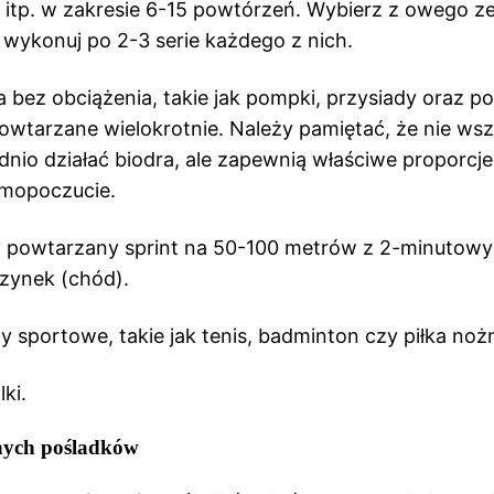
 itp. w zakresie 6-15 powtórzeń. Wybierz z owego z
 wykonuj po 2-3 serie każdego z nich.
 bez obciążenia, takie jak pompki, przysiady oraz p
owtarzane wielokrotnie. Należy pamiętać, że nie wsz
nio działać biodra, ale zapewnią właściwe proporcje
amopoczucie.
y powtarzany sprint na 50-100 metrów z 2-minutow
zynek (chód).
y sportowe, takie jak tenis, badminton czy piłka noż
ki.
lnych pośladków