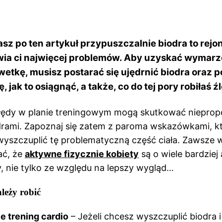
asz po ten artykuł przypuszczalnie biodra to rejon
wia ci najwięcej problemów. Aby uzyskać wymarz
etkę, musisz postarać się ujędrnić biodra oraz p
, jak to osiągnąć, a także, co do tej pory robiłaś źl
łędy w planie treningowym mogą skutkować niepropo
drami. Zapoznaj się zatem z paroma wskazówkami, k
yszczuplić tę problematyczną część ciała. Zawsze 
ać, że
aktywne fizycznie kobiety
są o wiele bardziej
y, nie tylko ze względu na lepszy wygląd…
leży robić
e trening cardio
– Jeżeli chcesz wyszczuplić biodra i