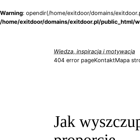
Warning
: opendir(/home/exitdoor/domains/exitdoor.p
/home/exitdoor/domains/exitdoor.pl/public_html/w
Przejdź
do
treści
Wiedza, inspiracja i motywacja
404 error page
Kontakt
Mapa str
Jak wyszczupl
proporcje