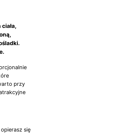
 ciała,
oną,
ośladki.
e.
rcjonalnie
tóre
warto przy
 atrakcyjne
 opierasz się