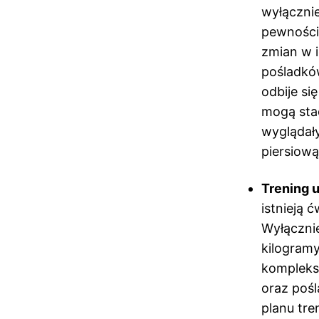
wyłącznie
pewnością
zmian w i
pośladków
odbije si
mogą stać
wyglądały
piersiową
Trening 
istnieją 
Wyłącznie
kilogramy
kompleksó
oraz pośl
planu tr