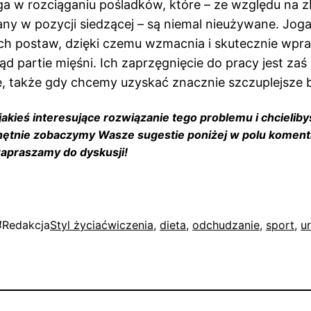
 w rozciąganiu pośladków, które – ze względu na zb
ny w pozycji siedzącej – są niemal nieużywane. Jog
ch postaw, dzięki czemu wzmacnia i skutecznie wpr
ąd partie mięśni. Ich zaprzęgnięcie do pracy jest zaś
 także gdy chcemy uzyskać znacznie szczuplejsze b
akieś interesujące rozwiązanie tego problemu i chcieliby
hętnie zobaczymy Wasze sugestie poniżej w polu koment
apraszamy do dyskusji!
4
Redakcja
Styl życia
ćwiczenia
, 
dieta
, 
odchudzanie
, 
sport
, 
u