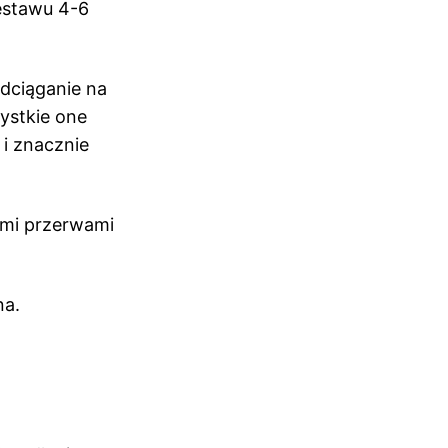
estawu 4-6
odciąganie na
ystkie one
 i znacznie
ymi przerwami
na.