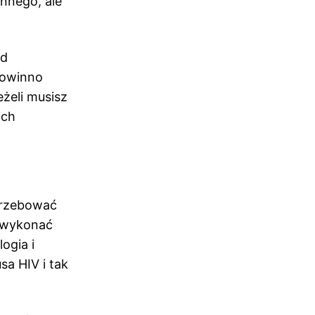
nnego, ale
ad
powinno
eżeli musisz
ich
trzebować
 wykonać
ogia i
a HIV i tak