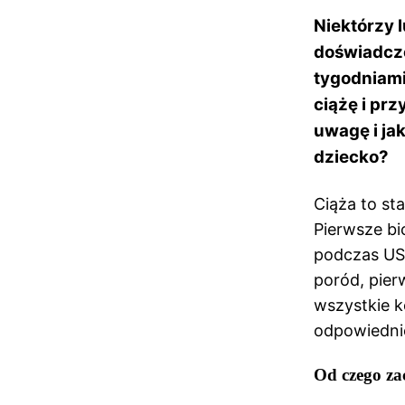
Niektórzy 
doświadcze
tygodniami
ciążę i pr
uwagę i jak
dziecko?
Ciąża to st
Pierwsze bi
podczas USG
poród, pier
wszystkie k
odpowiednio
Od czego za