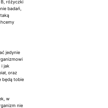
 B, różyczki
enie badań,
 taką
 chcemy
ć jedynie
organizmowi
i jak
biał, oraz
e będą tobie
ek, w
organizm nie