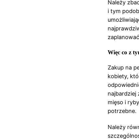
Należy zbad
i tym podob
umożliwiaj
najprawdzi
zaplanować 
Więc co z ty
Zakup na p
kobiety, kt
odpowiedniej
najbardziej
mięso i ryb
potrzebne.
Należy rów
szczególnoś