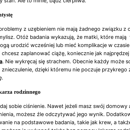
y stan. Ale to minie, bądź cierpliwa.
tystę
 problemy z uzębieniem nie mają żadnego związku z 
mylisz. Otóż badania wykazują, że matki, które mają
gą urodzić wcześniej lub mieć komplikacje w czasie 
li chcesz zaplanować ciążę, koniecznie jak najprędzej 
a
. Nie wykręcaj się strachem. Obecnie każdy może s
 znieczulenie, dzięki któremu nie poczuje przykrego 
ę.
ekarza rodzinnego
daj sobie ciśnienie. Nawet jeżeli masz swój domowy 
nienia, możesz źle odczytywać jego wynik. Dodatko
wanie na podstawowe badania, takie jak krew, a tak