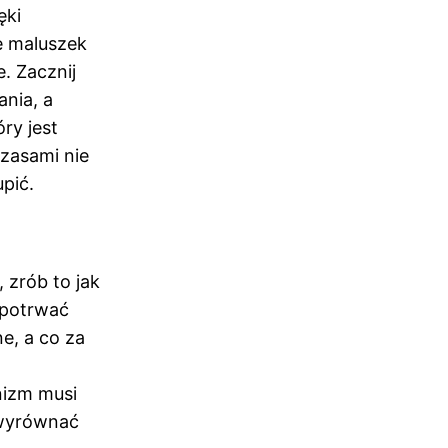
ęki
e maluszek
e. Zacznij
ania, a
ry jest
zasami nie
pić.
 zrób to jak
 potrwać
e, a co za
nizm musi
 wyrównać