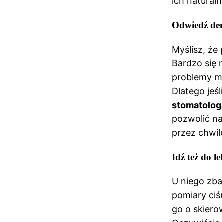
ich naturaln
Odwiedź den
Myślisz, że
Bardzo się 
problemy mo
Dlatego jeś
stomatolog
pozwolić na
przez chwil
Idź też do l
U niego zba
pomiary ciś
go o skiero