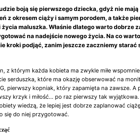
ludzie boją się pierwszego dziecka, gdyż nie maj
ń z okresem ciąży i samym porodem, a także pi
 życia maluszka. Właśnie dlatego warto dobrze 
zygotować na nadejście nowego życia. Na co wart
ie kroki podjąć, zanim jeszcze zaczniemy starać s
an, z którym każda kobieta ma zwykle miłe wspomnie
cie serduszka, które ma okazję obserwować na moni
, pierwszy kopniak, który zapamięta na zawsze. A 
wszy krzyk i miłość… po raz pierwszy tak wyjątkowa.
obiety wiedzą, że lepiej jest dobrze zaplanować ciążę
 się do niej przygotować.
cząć