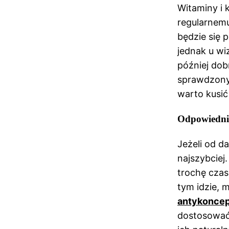
Witaminy i 
regularnem
będzie się p
jednak u wi
później dobr
sprawdzony.
warto kusić
Odpowiednio
Jeżeli od d
najszybciej
trochę czas
tym idzie, 
antykoncep
dostosować