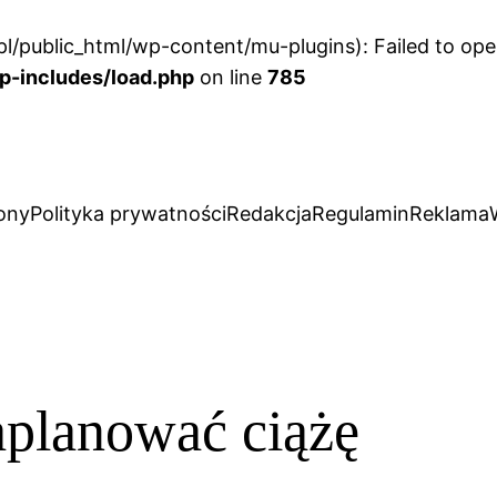
l/public_html/wp-content/mu-plugins): Failed to open
p-includes/load.php
on line
785
ony
Polityka prywatności
Redakcja
Regulamin
Reklama
aplanować ciążę