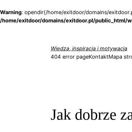
Warning
: opendir(/home/exitdoor/domains/exitdoor.p
/home/exitdoor/domains/exitdoor.pl/public_html/w
Przejdź
do
treści
Wiedza, inspiracja i motywacja
404 error page
Kontakt
Mapa str
Jak dobrze z