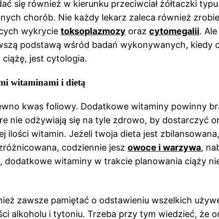
ać się również w kierunku przeciwciał żółtaczki typu
nych chorób. Nie każdy lekarz zaleca również zrobi
ących wykrycie
toksoplazmozy
oraz
cytomegalii
. Ale
wszą podstawą wśród badań wykonywanych, kiedy
ciążę, jest cytologia.
mi witaminami i dietą
ewno kwas foliowy. Dodatkowe witaminy powinny bra
óre nie odżywiają się na tyle zdrowo, by dostarczyć 
 ilości witamin. Jeżeli twoja dieta jest zbilansowana, 
 zróżnicowana, codziennie jesz
owoce i warzywa
, na
y, dodatkowe witaminy w trakcie planowania ciąży ni
nież zawsze pamiętać o odstawieniu wszelkich używ
ci alkoholu i tytoniu. Trzeba przy tym wiedzieć, że 