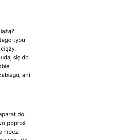
ciążą?
 tego typu
ciąży.
udaj się do
obie
zabiegu, ani
aparat do
wo poproś
że mocz.