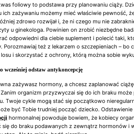
kwas foliowy to podstawa przy planowaniu ciąży. Dzi
u ich zażywaniu możemy mieć właściwie pewność, ż
óźniej zdrowo rozwijał i, że ni czego mu nie zabrakni
zyty u ginekologa. Powinien on zrobić niezbędne bad
ać odpowiedni dla ciebie suplement i polecić taki, któ
 Porozmawiaj też z lekarzem o szczepieniach – bo c
 losu i skorzystać z ochrony, którą można sobie wyku
 wcześniej odstaw antykoncepcję
awna zażywasz hormony, a chcesz zaplanować ciążę,
. Zanim organizm przyzwyczai się do ich braku może
u. Twoje cykle mogą stać się początkowo nieregularn
może być Tobie trudniej począć dziecko. Odstawienie
cji
hormonalnej powoduje bowiem, że kobiecy orga
 się do braku podawanych z zewnątrz hormonów i