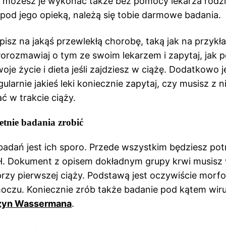
 możesz je wykonać także bez pomocy lekarza rodzi
eś pod jego opieką, należą się tobie darmowe badania.
pisz na jakąś przewlekłą chorobę, taką jak na przykł
orozmawiaj o tym ze swoim lekarzem i zapytaj, jak 
je życie i dieta jeśli zajdziesz w ciążę. Dodatkowo j
larnie jakieś leki koniecznie zapytaj, czy musisz z n
 w trakcie ciąży.
etnie badania zrobić
adań jest ich sporo. Przede wszystkim będziesz po
H. Dokument z opisem dokładnym grupy krwi musisz
 przy pierwszej ciąży. Podstawą jest oczywiście morfol
oczu. Koniecznie zrób także badanie pod kątem wirus
zyn Wassermana
.