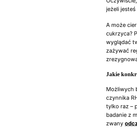
Oczywiście,
jeżeli jest
A może cier
cukrzyca? P
wyglądać two
zażywać regu
zrezygnować
Jakie konkr
Możliwych b
czynnika R
tylko raz –
badanie z m
zwany
odc