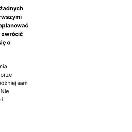
ą żadnych
erwszymi
zaplanować
o zwrócić
ię o
nia.
torze
później sam
 Nie
 i