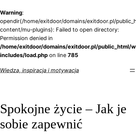
Warning
:
opendir(/home/exitdoor/domains/exitdoor.pl/public_
content/mu-plugins): Failed to open directory:
Permission denied in
/home/exitdoor/domains/exitdoor.pl/public_html/w
includes/load.php
on line
785
Przejdź
Wiedza, inspiracja i motywacja
do
treści
Spokojne życie – Jak je
sobie zapewnić