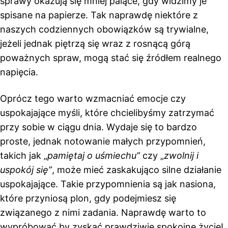
sprawy okazują się mniej palące, gdy widzimy je
spisane na papierze. Tak naprawdę niektóre z
naszych codziennych obowiązków są trywialne,
jeżeli jednak piętrzą się wraz z rosnącą górą
poważnych spraw, mogą stać się źródłem realnego
napięcia.
Oprócz tego warto wzmacniać emocje czy
uspokajające myśli, które chcielibyśmy zatrzymać
przy sobie w ciągu dnia. Wydaje się to bardzo
proste, jednak notowanie małych przypomnień,
takich jak „
pamiętaj o uśmiechu”
czy „
zwolnij i
uspokój się”
, może mieć zaskakująco silne działanie
uspokajające. Takie przypomnienia są jak nasiona,
które przyniosą plon, gdy podejmiesz się
związanego z nimi zadania. Naprawdę warto to
wypróbować by zyskać prawdziwie spokojne życie!