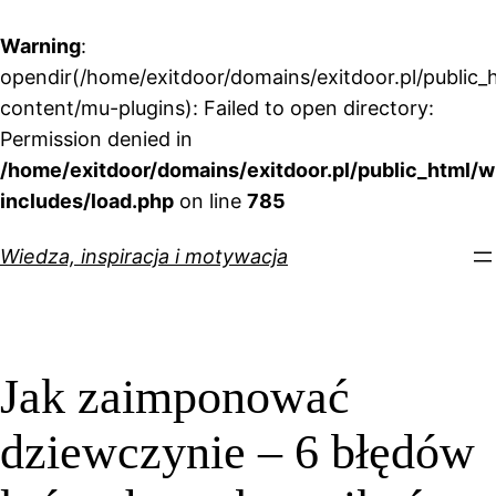
Warning
:
opendir(/home/exitdoor/domains/exitdoor.pl/public_
content/mu-plugins): Failed to open directory:
Permission denied in
/home/exitdoor/domains/exitdoor.pl/public_html/w
includes/load.php
on line
785
Przejdź
Wiedza, inspiracja i motywacja
do
treści
Jak zaimponować
dziewczynie – 6 błędów