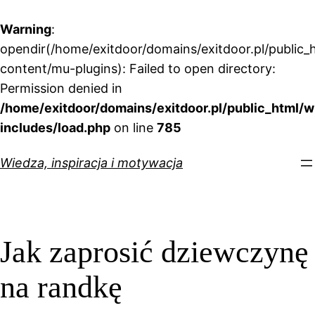
Warning
:
opendir(/home/exitdoor/domains/exitdoor.pl/public_
content/mu-plugins): Failed to open directory:
Permission denied in
/home/exitdoor/domains/exitdoor.pl/public_html/w
includes/load.php
on line
785
Przejdź
Wiedza, inspiracja i motywacja
do
treści
Jak zaprosić dziewczynę
na randkę