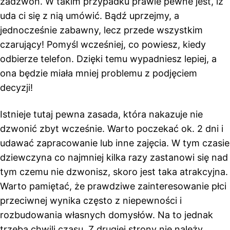
zadzwoń. W takim przypadku prawie pewne jest, iż
uda ci się z nią umówić. Bądź uprzejmy, a
jednocześnie zabawny, lecz przede wszystkim
czarujący! Pomyśl wcześniej, co powiesz, kiedy
odbierze telefon. Dzięki temu wypadniesz lepiej, a
ona będzie miała mniej problemu z podjęciem
decyzji!
Istnieje tutaj pewna zasada, która nakazuje nie
dzwonić zbyt wcześnie. Warto poczekać ok. 2 dni i
udawać zapracowanie lub inne zajęcia. W tym czasie
dziewczyna co najmniej kilka razy zastanowi się nad
tym czemu nie dzwonisz, skoro jest taka atrakcyjna.
Warto pamiętać, że prawdziwe zainteresowanie płci
przeciwnej wynika często z niepewności i
rozbudowania własnych domysłów. Na to jednak
trzeba chwili czasu. Z drugiej strony nie należy