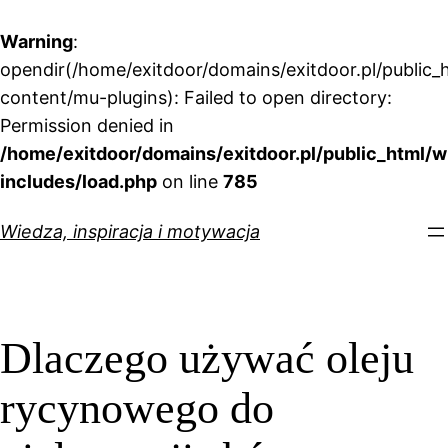
Warning
:
opendir(/home/exitdoor/domains/exitdoor.pl/public_
content/mu-plugins): Failed to open directory:
Permission denied in
/home/exitdoor/domains/exitdoor.pl/public_html/w
includes/load.php
on line
785
Przejdź
Wiedza, inspiracja i motywacja
do
treści
Dlaczego używać oleju
rycynowego do