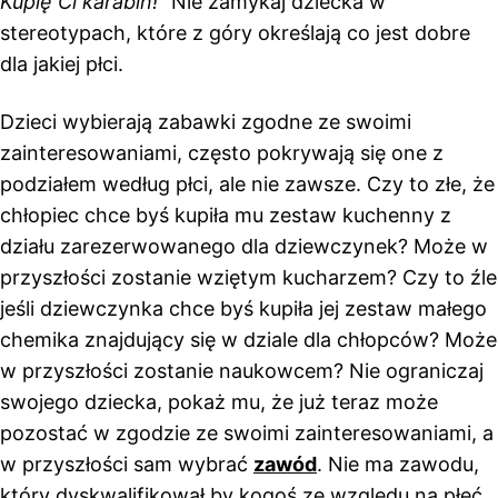
Kupię Ci karabin!”
Nie zamykaj dziecka w
stereotypach, które z góry określają co jest dobre
dla jakiej płci.
Dzieci wybierają zabawki zgodne ze swoimi
zainteresowaniami, często pokrywają się one z
podziałem według płci, ale nie zawsze. Czy to złe, że
chłopiec chce byś kupiła mu zestaw kuchenny z
działu zarezerwowanego dla dziewczynek? Może w
przyszłości zostanie wziętym kucharzem? Czy to źle
jeśli dziewczynka chce byś kupiła jej zestaw małego
chemika znajdujący się w dziale dla chłopców? Może
w przyszłości zostanie naukowcem? Nie ograniczaj
swojego dziecka, pokaż mu, że już teraz może
pozostać w zgodzie ze swoimi zainteresowaniami, a
w przyszłości sam wybrać
zawód
. Nie ma zawodu,
który dyskwalifikował by kogoś ze względu na płeć.