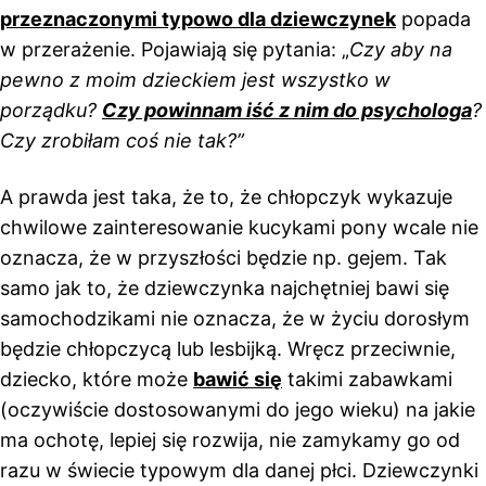
przeznaczonymi typowo dla dziewczynek
popada
w przerażenie. Pojawiają się pytania: „
Czy aby na
pewno z moim dzieckiem jest wszystko w
porządku?
Czy powinnam iść z nim do psychologa
?
Czy zrobiłam coś nie tak?”
A prawda jest taka, że to, że chłopczyk wykazuje
chwilowe zainteresowanie kucykami pony wcale nie
oznacza, że w przyszłości będzie np. gejem. Tak
samo jak to, że dziewczynka najchętniej bawi się
samochodzikami nie oznacza, że w życiu dorosłym
będzie chłopczycą lub lesbijką. Wręcz przeciwnie,
dziecko, które może
bawić się
takimi zabawkami
(oczywiście dostosowanymi do jego wieku) na jakie
ma ochotę, lepiej się rozwija, nie zamykamy go od
razu w świecie typowym dla danej płci. Dziewczynki