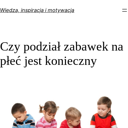
Przejdź
Wiedza, inspiracja i motywacja
do
treści
Czy podział zabawek na
płeć jest konieczny