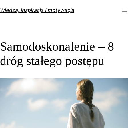
Przejdź
Wiedza, inspiracja i motywacja
do
treści
Samodoskonalenie – 8
dróg stałego postępu