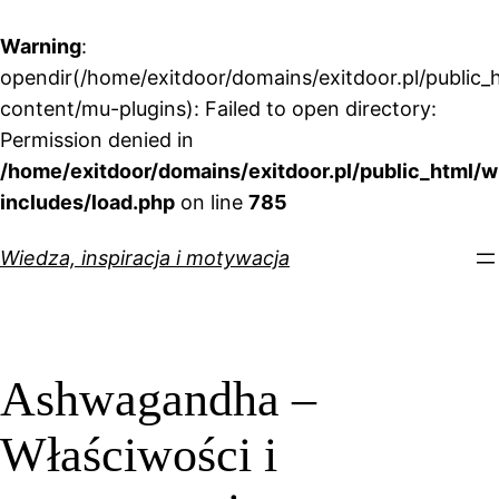
Warning
:
opendir(/home/exitdoor/domains/exitdoor.pl/public_
content/mu-plugins): Failed to open directory:
Permission denied in
/home/exitdoor/domains/exitdoor.pl/public_html/w
includes/load.php
on line
785
Przejdź
Wiedza, inspiracja i motywacja
do
treści
Ashwagandha –
Właściwości i