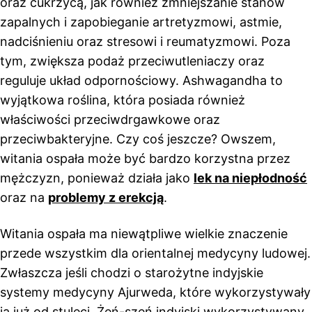
oraz cukrzycą, jak również zmniejszanie stanów
zapalnych i zapobieganie artretyzmowi, astmie,
nadciśnieniu oraz stresowi i reumatyzmowi. Poza
tym, zwiększa podaż przeciwutleniaczy oraz
reguluje układ odpornościowy. Ashwagandha to
wyjątkowa roślina, która posiada również
właściwości przeciwdrgawkowe oraz
przeciwbakteryjne. Czy coś jeszcze? Owszem,
witania ospała może być bardzo korzystna przez
mężczyzn, ponieważ działa jako
lek na niepłodność
oraz na
problemy z erekcją
.
Witania ospała ma niewątpliwe wielkie znaczenie
przede wszystkim dla orientalnej medycyny ludowej.
Zwłaszcza jeśli chodzi o starożytne indyjskie
systemy medycyny Ajurweda, które wykorzystywały
ją już od stuleci. Żeń-szeń indyjski wykorzystywany