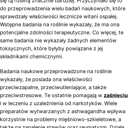
się tą rośliną znacznie bardziej. Przyczyniało się to
do przeprowadzenia wielu badań naukowych, które
sprawdzały właściwości lecznicze witani ospałej.
Wstępne badania na roślinie wykazały, że ma ona
potencjalne zdolności terapeutyczne. Co więcej, te
same badania nie wykazały żadnych elementów
toksycznych, które byłyby powiązane z jej
składnikami chemicznymi.
Badania naukowe przeprowadzone na roślinie
wykazały, że posiada ona właściwości
przeciwzapalne, przeciwutleniające, a także
przeciwstresowe. Te ostatnie pomagają w
zaśnięciu
i w leczeniu z uzależnienia od narkotyków. Wiele
preparatów wytwarzanych z ashwagandha wpływa
korzystnie na problemy mięśniowo-szkieletowe, a
także na zapalenie stawów oraz reumatyzm. Działa